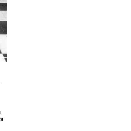
ก
นหา
SHARE
TWEET
LINE
EMAIL
ง
าย