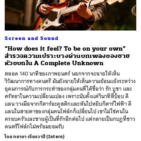
ค้นหา
Screen and Sound
SHARE
TWEET
LINE
EMAIL
“How does it feel? To be on your own”
สำรวจความเปราะบางผ่านบทเพลงของชาย
หัวขบถใน A Complete Unknown
ตลอด 140 นาทีของภาพยนตร์ นอกจากจะฉายให้เห็น
วิวัฒนาการทางดนตรี มันยังฉายให้เห็นความย้อนแย้งระหว่าง
อุดมการณ์กับการกระทำของกลุ่มคนที่ได้ชื่อว่า รัก บูชา และ
ศรัทธาในความเปลี่ยนแปลง เพราะนับตั้งแต่วินาทีที่บ็อบ ดี
แลน วางมือจากกีตาร์อะคูสติกและหันไปหยิบกีตาร์ไฟฟ้า ดี
แลนในสายตาของกลุ่มคนโฟล์กก็เปลี่ยนไป เขาไม่ใช่คนใน
ครอบครัวและชายผู้เป็นที่รักอีกต่อไป แต่กลายเป็นกบฏที่ชาว
ดนตรีโฟล์กไม่พร้อมยอมรับ
โดย
ทยาภา เจียรวาปี (Intern)