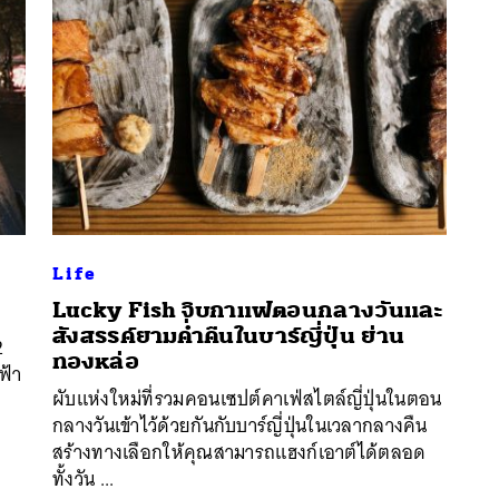
Life
Lucky Fish จิบกาแฟตอนกลางวันและ
นหา
สังสรรค์ยามค่ำคืนในบาร์ญี่ปุ่น ย่าน
2
SHARE
TWEET
LINE
EMAIL
ทองหล่อ
ฟ้า
ผับแห่งใหม่ที่รวมคอนเซปต์คาเฟ่สไตล์ญี่ปุ่นในตอน
กลางวันเข้าไว้ด้วยกันกับบาร์ญี่ปุ่นในเวลากลางคืน
สร้างทางเลือกให้คุณสามารถแฮงก์เอาต์ได้ตลอด
ทั้งวัน ...