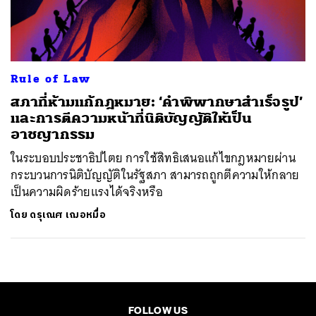
ค้นหา
SHARE
TWEET
LINE
EMAIL
Rule of Law
สภาที่ห้ามแก้กฎหมาย: ‘คำพิพากษาสำเร็จรูป’
และการตีความหน้าที่นิติบัญญัติให้เป็น
อาชญากรรม
ในระบอบประชาธิปไตย การใช้สิทธิเสนอแก้ไขกฎหมายผ่าน
กระบวนการนิติบัญญัติในรัฐสภา สามารถถูกตีความให้กลาย
เป็นความผิดร้ายแรงได้จริงหรือ
โดย
ดรุเณศ เฌอหมื่อ
FOLLOW US