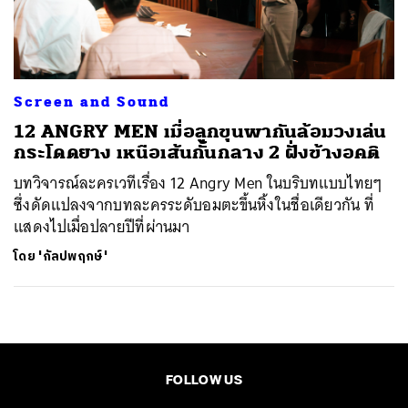
ค้นหา
SHARE
TWEET
LINE
EMAIL
Screen and Sound
12 ANGRY MEN เมื่อลูกขุนพากันล้อมวงเล่น
กระโดดยาง เหนือเส้นกั้นกลาง 2 ฝั่งข้างอคติ
บทวิจารณ์ละครเวทีเรื่อง 12 Angry Men ในบริบทแบบไทยๆ
ซึ่งดัดแปลงจากบทละครระดับอมตะขึ้นหิ้งในชื่อเดียวกัน ที่
แสดงไปเมื่อปลายปีที่ผ่านมา
โดย
'กัลปพฤกษ์'
FOLLOW US