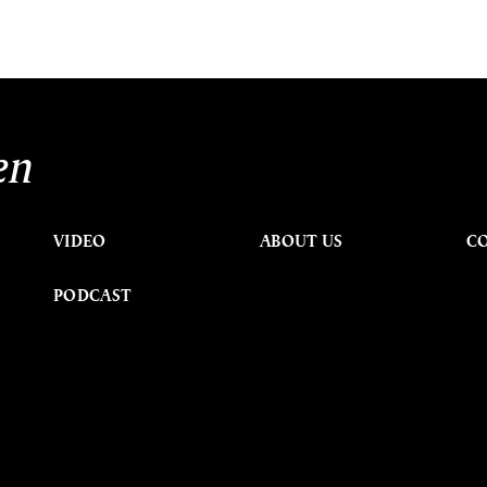
en
VIDEO
ABOUT US
C
PODCAST