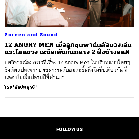
ค้นหา
SHARE
TWEET
LINE
EMAIL
Screen and Sound
12 ANGRY MEN เมื่อลูกขุนพากันล้อมวงเล่น
กระโดดยาง เหนือเส้นกั้นกลาง 2 ฝั่งข้างอคติ
บทวิจารณ์ละครเวทีเรื่อง 12 Angry Men ในบริบทแบบไทยๆ
ซึ่งดัดแปลงจากบทละครระดับอมตะขึ้นหิ้งในชื่อเดียวกัน ที่
แสดงไปเมื่อปลายปีที่ผ่านมา
โดย
'กัลปพฤกษ์'
FOLLOW US