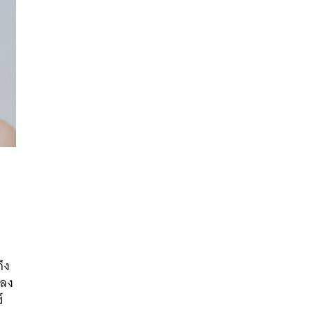
นหา
SHARE
TWEET
LINE
EMAIL
ึง
พลง
์