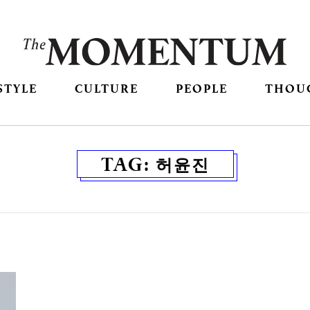
STYLE
CULTURE
PEOPLE
THOU
TAG:
허윤진