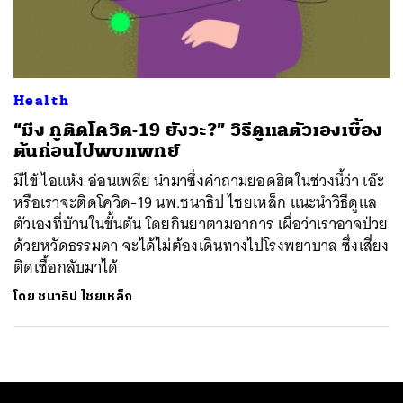
ค้นหา
SHARE
TWEET
LINE
EMAIL
Health
“มึง กูติดโควิด-19 ยังวะ?” วิธีดูแลตัวเองเบื้อง
ต้นก่อนไปพบแพทย์
มีไข้ ไอแห้ง อ่อนเพลีย นำมาซึ่งคำถามยอดฮิตในช่วงนี้ว่า เอ๊ะ
หรือเราจะติดโควิด-19 นพ.ชนาธิป ไชยเหล็ก แนะนำวิธีดูแล
ตัวเองที่บ้านในขั้นต้น โดยกินยาตามอาการ เผื่อว่าเราอาจป่วย
ด้วยหวัดธรรมดา จะได้ไม่ต้องเดินทางไปโรงพยาบาล ซึ่งเสี่ยง
ติดเชื้อกลับมาได้
โดย
ชนาธิป ไชยเหล็ก