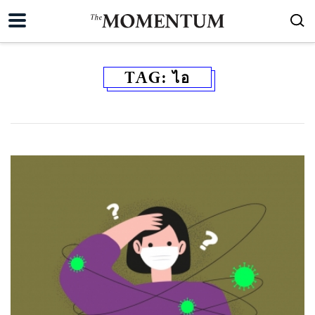
TAG:
ไอ