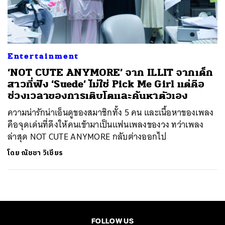
ค้นหา
SHARE
TWEET
LINE
EMAIL
Entertainment
‘NOT CUTE ANYMORE’ จาก ILLIT จากเด็ก
สาวที่ฟัง ‘Suede’ ไม่ใช่ Pick Me Girl แต่คือ
ช่วงเวลาของการเติบโตและค้นหาตัวเอง
ความน่ารักน่าเอ็นดูของสมาชิกทั้ง 5 คน และเนื้อหาของเพลง
คือจุดเด่นที่ดึงให้คนเข้ามาเป็นแฟนเพลงของวง ทว่าเพลง
ล่าสุด NOT CUTE ANYMORE กลับต่างออกไป
โดย
ณัชชา วิเชียร
FOLLOW US