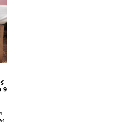
ร์
ว 9
นหา
SHARE
TWEET
LINE
EMAIL
์ก
ของ