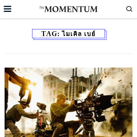
TAG:
ไมเคิล เบย์