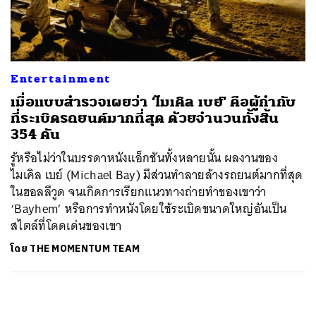
ค้นหา
SHARE
TWEET
LINE
EMAIL
Entertainment
เมื่อแบบสำรวจเผยว่า ‘ไมเคิล เบย์’ คือผู้กำกับ
ที่ระเบิดรถยนต์มากที่สุด ด้วยจำนวนทั้งสิ้น
354 คัน
รู้หรือไม่ว่าในบรรดาหนังแอ็กชันทั้งหลายนั้น ผลงานของ
ไมเคิล เบย์ (Michael Bay) มีส่วนทำลายล้างรถยนต์มากที่สุด
ในฮอลลีวูด จนเกิดการเรียกแนวทางถ่ายทำของเขาว่า
‘Bayhem’ หรือการทำหนังโดยใช้ระเบิดขนาดใหญ่อันเป็น
สไตล์ที่โดดเด่นของเขา
โดย
THE MOMENTUM TEAM