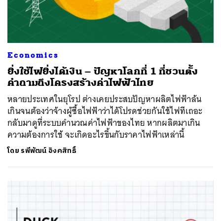
Economics
ยิ่งใช้ไฟยิ่งได้เงิน – ปัญหาโลกที่ 1 ที่ชวนตั้ง
คำถามถึงโครงสร้างค่าไฟฟ้าไทย
หลายประเทศในยุโรป ต่างเคยประสบปัญหาผลิตไฟฟ้าล้น
เกินจนต้องว่าจ้างผู้ซื้อไฟฟ้าว่าได้โปรดช่วยกันใช้ไฟทีเถอะ
กลับมาดูที่ระบบคำนวณค่าไฟฟ้าของไทย หากผลิตมาเกิน
ความต้องการใช้ จะเกิดอะไรขึ้นกับราคาไฟฟ้าเหล่านี้
โดย
รพีพัฒน์ อิงคสิทธิ์
ค้นหา
SHARE
TWEET
LINE
EMAIL