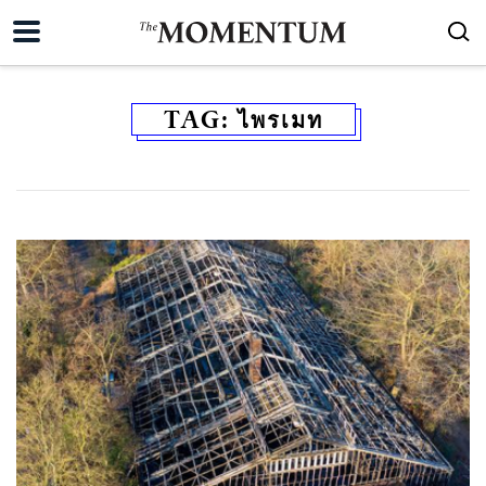
TAG:
ไพรเมท