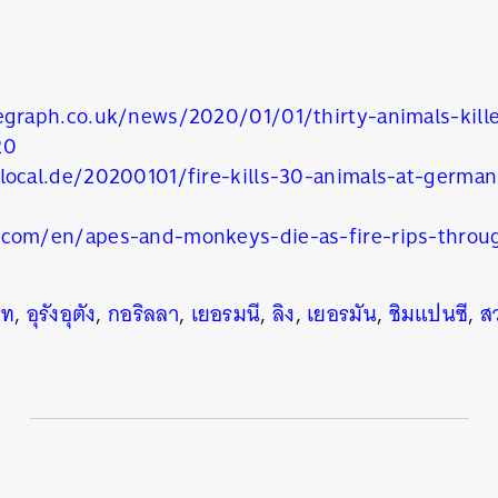
egraph.co.uk/news/2020/01/01/thirty-animals-kill
20
local.de/20200101/fire-kills-30-animals-at-germa
com/en/apes-and-monkeys-die-as-fire-rips-throu
นหา
SHARE
TWEET
LINE
EMAIL
มท
,
อุรังอุตัง
,
กอริลลา
,
เยอรมนี
,
ลิง
,
เยอรมัน
,
ชิมแปนซี
,
ส