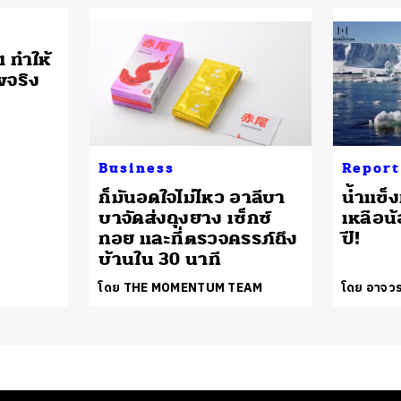
 ทำให้
พจริง
Business
Report
ก็มันอดใจไม่ไหว อาลีบา
น้ำแข็งท
บาจัดส่งถุงยาง เซ็กซ์
เหลือน
ทอย และที่ตรวจครรภ์ถึง
ปี!
บ้านใน 30 นาที
โดย THE MOMENTUM TEAM
โดย อาจวร