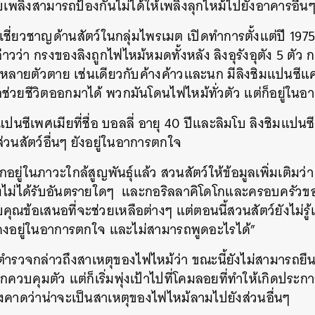
ับเพลิงสามารถป้องกันไม่ได้ให้เพลิงลุกไหม้ไปยังอาคารอื่นๆ
่งเชี่ยวชาญด้านสัตว์ในกลุ่มไพรเมต เปิดทำการตั้งแต่ปี 1975 
ว่า กรงของลิงถูกไฟไหม้หมดทั้งหลัง ลิงอุรังอุตัง 5 ตัว ก
หลายตัวตาย เช่นเดียวกับค้างค้าวและนก มีลิงชิมแปนซีแค่ 2 
ถช่วยชีวิตออกมาได้ พวกมันโดนไฟไหม้ทั่วตัว แต่ก็อยู่ใน
ปนซีเพศเมียที่ชื่อ บอลลี่ อายุ 40 ปีและลิมโบ ลิงชิมแปนซี
ส่วนสัตว์อื่นๆ ยังอยู่ในอาการตกใจ
กอยู่ในภาวะใกล้สูญพันธุ์แล้ว สวนสัตว์ให้ข้อมูลเพิ่มเติมว่
ิงไม่ได้รับอันตรายใดๆ และกอริลลาคิโดโกและครอบครัวข
บคุณข้อเสนอที่จะช่วยเหลือต่างๆ แต่ตอนนี้สวนสัตว์ยังไม่รู
งคงอยู่ในอาการตกใจ และไม่สามารถพูดอะไรได้”
ำรวจกล่าวถึงสาเหตุของไฟไหม้ว่า ขณะนี้ยังไม่สามารถยื
กควบคุมตัว แต่ก็เริ่มพุ่งเป้าไปที่โคมลอยที่ทำให้เกิดประกา
่งคาดว่าน่าจะเป็นสาเหตุของไฟไหม้ลามไปยังส่วนอื่นๆ