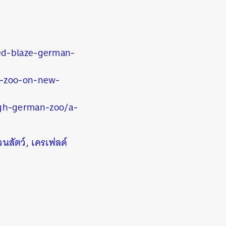
ed-blaze-german-
n-zoo-on-new-
gh-german-zoo/a-
วนสัตว์
,
เครเฟลด์