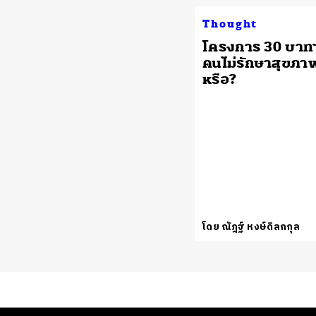
Thought
โครงการ 30 บาทฯ
คนไม่รักษาสุขภา
หรือ?
โดย ณัฎฐ์ หงษ์ดิลกกุล