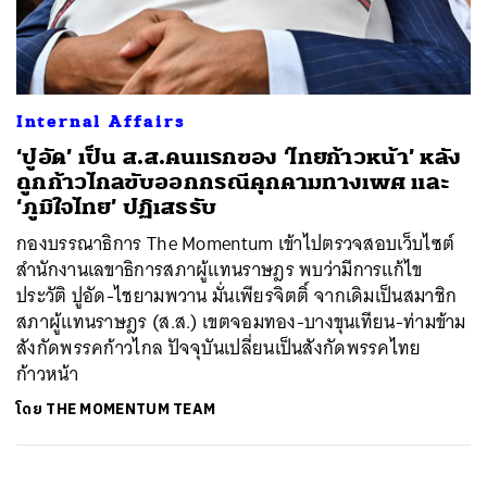
ค้นหา
Internal Affairs
SHARE
TWEET
LINE
EMAIL
‘ปูอัด’ เป็น ส.ส.คนแรกของ ‘ไทยก้าวหน้า’ หลัง
ถูกก้าวไกลขับออกกรณีคุกคามทางเพศ และ
‘ภูมิใจไทย’ ปฏิเสธรับ
กองบรรณาธิการ The Momentum เข้าไปตรวจสอบเว็บไซต์
สำนักงานเลขาธิการสภาผู้แทนราษฎร พบว่ามีการแก้ไข
ประวัติ ปูอัด-ไชยามพวาน มั่นเพียรจิตติ์ จากเดิมเป็นสมาชิก
สภาผู้แทนราษฎร (ส.ส.) เขตจอมทอง-บางขุนเทียน-ท่ามข้าม
สังกัดพรรคก้าวไกล ปัจจุบันเปลี่ยนเป็นสังกัดพรรคไทย
ก้าวหน้า
โดย
THE MOMENTUM TEAM