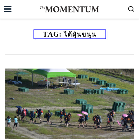
TAG:
ไต้ฝุ่นขนุน