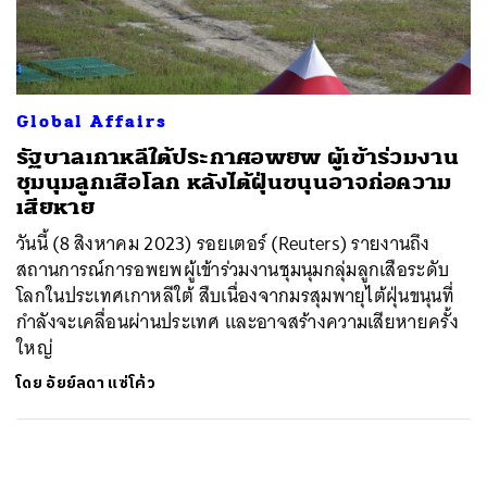
ค้นหา
SHARE
TWEET
LINE
EMAIL
Global Affairs
รัฐบาลเกาหลีใต้ประกาศอพยพ ผู้เข้าร่วมงาน
ชุมนุมลูกเสือโลก หลังไต้ฝุ่นขนุนอาจก่อความ
เสียหาย
วันนี้ (8 สิงหาคม 2023) รอยเตอร์ (Reuters) รายงานถึง
สถานการณ์การอพยพผู้เข้าร่วมงานชุมนุมกลุ่มลูกเสือระดับ
โลกในประเทศเกาหลีใต้ สืบเนื่องจากมรสุมพายุไต้ฝุ่นขนุนที่
กำลังจะเคลื่อนผ่านประเทศ และอาจสร้างความเสียหายครั้ง
ใหญ่
โดย
อัยย์ลดา แซ่โค้ว