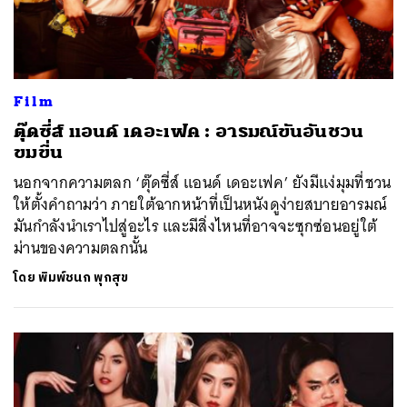
Film
ตุ๊ดซี่ส์ แอนด์ เดอะเฟค : อารมณ์ขันอันชวน
ขมขื่น
นอกจากความตลก ‘ตุ๊ดซี่ส์ แอนด์ เดอะเฟค’ ยังมีแง่มุมที่ชวน
ให้ตั้งคำถามว่า ภายใต้ฉากหน้าที่เป็นหนังดูง่ายสบายอารมณ์
มันกำลังนำเราไปสู่อะไร และมีสิ่งไหนที่อาจจะซุกซ่อนอยู่ใต้
ม่านของความตลกนั้น
โดย
พิมพ์ชนก พุกสุข
ค้นหา
SHARE
TWEET
LINE
EMAIL