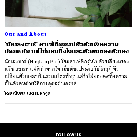
ค้นหา
SHARE
TWEET
LINE
EMAIL
Out and About
‘นักเลงบาร์’ คาเฟ่ที่ยอมปรับตัวเพื่อความ
ปลอดภัย แต่ไม่ยอมทิ้งใจและตัวตนของตัวเอง
นักเลงบาร์ (Nugleng Bar) โฮมคาเฟ่ที่กรุ่นไปด้วยเสียงเพลง
แจ๊ซ และกาแฟที่ทำจากใจ เมื่อต้องประสบกับวิกฤติ จึง
เปลี่ยนตัวเองมาเป็นระบบไดรฟ์ทรู แต่ว่าไม่ยอมลดทิ้งความ
เป็นตัวตนด้วยวิธีการสุดสร้างสรรค์
โดย
ณัชพล เนตรมหากุล
FOLLOW US