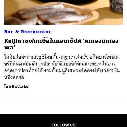
ค้นหา
SHARE
TWEET
LINE
EMAIL
Bar & Restaurant
Kaijin เชฟเทเบิ้ลในคอนเซ็ปต์ ‘ตกเองนักเลง
พอ’
ไคจิน โอมากาเสะซูชิโดยตั้ม-ณฐกร แจ้งเร็ว อดีตบาร์เทนเด
อร์ที่หันมาเป็นนักตกปลากับวิธีแบบอิคิจิเมะ และเราไม่อาจ
คาดเดาปลาที่ตกได้ รวมทั้งเมนูที่เชฟจะจัดสรรให้เราภายใน
หนึ่งคอร์ส
โดย
Eattaku
FOLLOW US