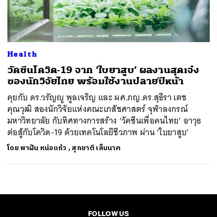
ค้นหา
SHARE
TWEET
LINE
EMAIL
Health
วัคซีนโควิด-19 จาก ‘ใบยาสูบ’ ผลงานสุดเจ๋ง
ของนักวิจัยไทย พร้อมใช้งานปลายปีหน้า
คุยกับ ดร.วรัญญู พูลเจริญ และ ผศ.ภญ.ดร.สุธีรา เตช
คุณวุฒิ สองนักวิจัยแห่งคณะเภสัชศาสตร์ จุฬาลงกรณ์
มหาวิทยาลัย กับทิศทางการสร้าง ‘วัคซีนเพื่อคนไทย’ อาวุธ
ต่อสู้กับโควิด-19 ด้วยเทคโนโลยีชีวภาพ ผ่าน ‘ใบยาสูบ’
โดย
พาฝัน หน่อแก้ว
,
สุภชาติ เล็บนาค
FOLLOW US