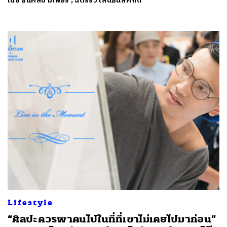
โดย
ธนศิลป์ มีเพียร
,
ฉัตรรวี เสนธนิสศักดิ์
Lifestyle
“ศิลปะควรพาคนไปในที่ที่เขาไม่เคยไปมาก่อน”