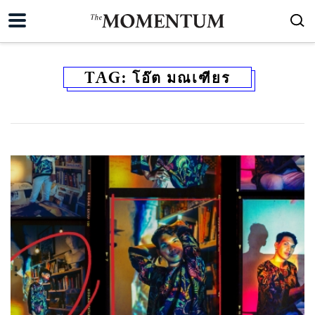
TAG:
โอ๊ต มณเฑียร