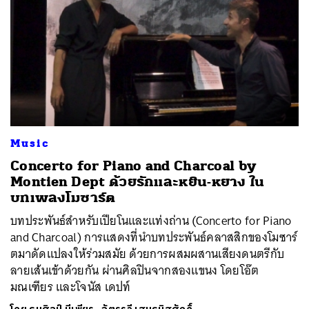
ค้นหา
Music
SHARE
TWEET
LINE
EMAIL
Concerto for Piano and Charcoal by
Montien Dept ด้วยรักและหยิน-หยาง ใน
บทเพลงโมซาร์ต
บทประพันธ์สำหรับเปียโนและแท่งถ่าน (Concerto for Piano
and Charcoal) การแสดงที่นำบทประพันธ์คลาสสิกของโมซาร์
ตมาดัดแปลงให้ร่วมสมัย ด้วยการผสมผสานเสียงดนตรีกับ
ลายเส้นเข้าด้วยกัน ผ่านศิลปินจากสองแขนง โดยโอ๊ต
มณเฑียร และโจนัส เดปท์