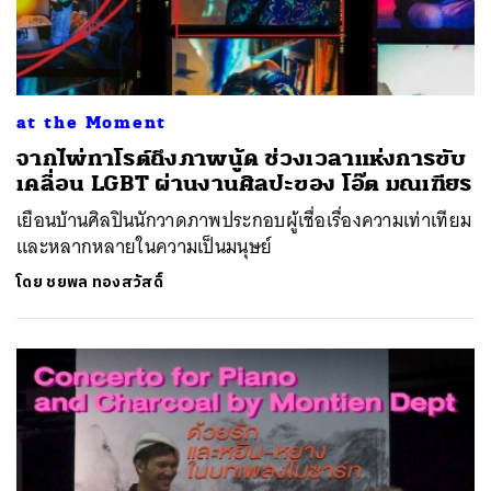
at the Moment
จากไพ่ทาโรต์ถึงภาพนู้ด ช่วงเวลาแห่งการขับ
เคลื่อน LGBT ผ่านงานศิลปะของ โอ๊ต มณเฑียร
เยือนบ้านศิลปินนักวาดภาพประกอบผู้เชื่อเรื่องความเท่าเทียม
และหลากหลายในความเป็นมนุษย์
โดย
ชยพล ทองสวัสดิ์