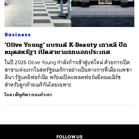
ค้นหา
SHARE
TWEET
LINE
EMAIL
Business
‘Olive Young’ แบรนด์ K-Beauty เกาหลี ปัก
หมุดสหรัฐฯ เปิดสาขาแรกนอกประเทศ
ในปี 2026 Olive Young กำลังก้าวเข้าสู่บทใหม่ ด้วยการเปิด
สาขาแห่งแรกในสหรัฐอเมริกาอย่างเป็นทางการที่เมืองแพซา
ดีนา รัฐแคลิฟอร์เนีย พร้อมเปิดแพลตฟอร์มอีคอมเมิร์ซ
สำหรับลูกค้าอเมริกันโดยเฉพาะ
โดย
เพ็ญทิพา ทองคำเภา
FOLLOW US