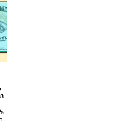
บ
นหา
คำ
SHARE
TWEET
LINE
EMAIL
ือ
คำ