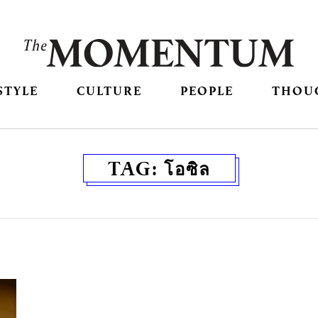
STYLE
CULTURE
PEOPLE
THOU
TAG:
โอซิล