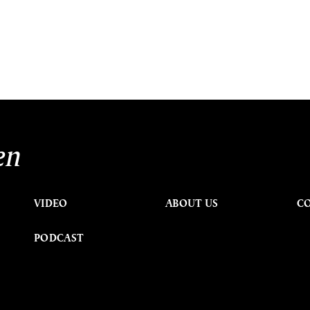
en
VIDEO
ABOUT US
C
PODCAST