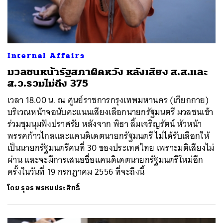
Internal Affairs
มวลชนหน้ารัฐสภาผิดหวัง หลังเสียง ส.ส.และ
ส.ว.รวมไม่ถึง 375
เวลา 18.00 น. ณ ศูนย์ราชการกรุงเทพมหานคร (เกียกกาย)
บริเวณหน้าจอนับคะแนนเสียงเลือกนายกรัฐมนตรี มวลชนเข้า
ร่วมชุมนุมฟังปราศรัย หลังจาก พิธา ลิ้มเจริญรัตน์ หัวหน้า
พรรคก้าวไกลและแคนดิเดตนายกรัฐมนตรี ไม่ได้รับเลือกให้
เป็นนายกรัฐมนตรีคนที่ 30 ของประเทศไทย เพราะมติเสียงไม่
ผ่าน และจะมีการเสนอชื่อแคนดิเดตนายกรัฐมนตรีใหม่อีก
ครั้งในวันที่ 19 กรกฎาคม 2556 ที่จะถึงนี้
โดย
รุอร พรหมประสิทธิ์
ค้นหา
SHARE
TWEET
LINE
EMAIL