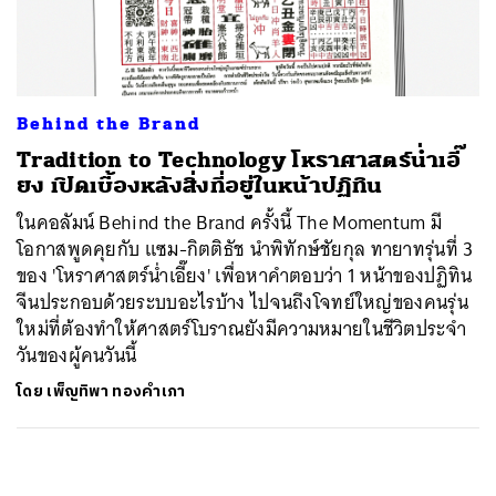
ค้นหา
SHARE
TWEET
LINE
EMAIL
Behind the Brand
Tradition to Technology โหราศาสตร์น่ำเอี๊
ยง เปิดเบื้องหลังสิ่งที่อยู่ในหน้าปฏิทิน
ในคอลัมน์ Behind the Brand ครั้งนี้ The Momentum มี
โอกาสพูดคุยกับ แซม-กิตติธัช นำพิทักษ์ชัยกุล ทายาทรุ่นที่ 3
ของ 'โหราศาสตร์น่ำเอี๊ยง' เพื่อหาคำตอบว่า 1 หน้าของปฏิทิน
จีนประกอบด้วยระบบอะไรบ้าง ไปจนถึงโจทย์ใหญ่ของคนรุ่น
ใหม่ที่ต้องทำให้ศาสตร์โบราณยังมีความหมายในชีวิตประจำ
วันของผู้คนวันนี้
โดย
เพ็ญทิพา ทองคำเภา