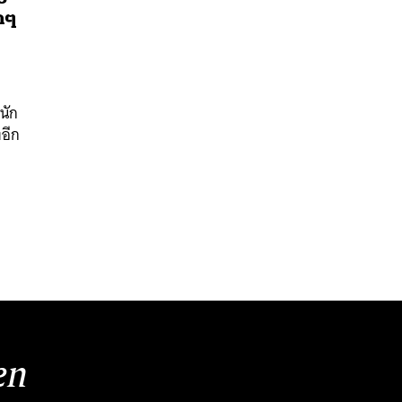
กๆ
นัก
งอีก
นหา
SHARE
TWEET
LINE
EMAIL
en