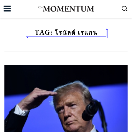
TAG:
โรนัลด์ เรแกน