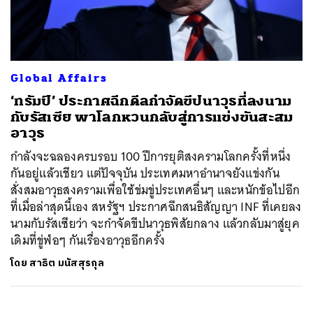
ค้นหา
Global Affairs
SHARE
TWEET
LINE
EMAIL
‘ทรัมป์’ ประกาศฉีกดีลกำจัดขีปนาวุธที่ลงนาม
กับรัสเซีย พาโลกหวนกลับสู่การแข่งขันสะสม
อาวุธ
กำลังจะฉลองครบรอบ 100 ปีการยุติสงครามโลกครั้งที่หนึ่ง
กันอยู่แล้วเชียว แต่ปัจจุบัน ประเทศมหาอำนาจยังแข่งกัน
สั่งสมอาวุธสงครามเพื่อใช้ข่มขู่ประเทศอื่นๆ และหนักข้อไปอีก
ที่เมื่อล่าสุดนี้เอง สหรัฐฯ ประกาศฉีกสนธิสัญญา INF ที่เคยลง
นามกับรัสเซียว่า จะกำจัดขีปนาวุธพิสัยกลาง แล้วกลับมาสู่ยุค
เดิมที่ขู่ฟ่อๆ กันเรื่องอาวุธอีกครั้ง
โดย
สาธิต มนัสสุรกุล