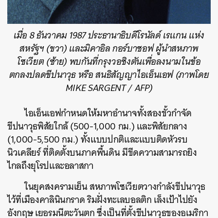
เมื่อ 8 ธันวาคม 1987 ประธานาธิบดีโรนัลด์ เรแกน แห่ง
สหรัฐฯ (ขวา) และมิคาอิล กอร์บาชอฟ ผู้นำสหภาพ
โซเวียต (ซ้าย) พบกันที่กรุงวอชิงตันเพื่อลงนามในข้อ
ตกลงปลดขีปนาวุธ หรือ สนธิสัญญาไอเอ็นเอฟ (ภาพโดย
MIKE SARGENT / AFP)
ไอเอ็นเอฟกำหนดให้มหาอำนาจทั้งสองขั้วกำจัด
ขีปนาวุธพิสัยใกล้ (500-1,000 กม.) และพิสัยกลาง
(1,000-5,500 กม.) ทั้งแบบปกติและแบบติดหัวรบ
นิวเคลียร์ ที่ติดตั้งบนภาคพื้นดิน มีขีดความสามารถยิง
ไกลถึงยุโรปและอลาสกา
ในยุคสงครามเย็น สหภาพโซเวียตวางกำลังขีปนาวุธ
ไว้ที่เมืองคาลินินกราด ริมฝั่งทะเลบอลติก เล็งเป้าไปยัง
อังกฤษ เยอรมนีตะวันตก ซึ่งเป็นที่ตั้งขีปนาวุธของอเมริกา