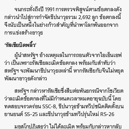
จนกระทั่งถึงปี 1991 การตรวจพิสูจน์ตามข้อตกลงดัง
กล่าวนำไปสู่การกำจัดขีปนาวุธรวม 2,692 ลูก ข้อตกลงนี้
จึงนับเป็นหนึ่งในย่างก้าวสำคัญที่นำพาโลกพ้นออกจาก
การแข่งสร้างอาวุธ
‘รัสเซียบิดพลิ้ว’
ผู้นำสหรัฐฯ อ้างเหตุผลในการถอนตัวจากไอเอ็นเอฟ
ค้นหา
ว่า เป็นเพราะรัสเซียละเมิดข้อตกลง พร้อมกับสำทับว่า
สหรัฐฯ จะพัฒนาขีปนาวุธเหล่านี้ หากรัสเซียกับจีนไม่หยุด
SHARE
TWEET
LINE
EMAIL
พัฒนาอาวุธดังกล่าว
สหรัฐฯ กล่าวหารัสเซียซึ่งสืบต่อพันธกรณีจากโซเวียต
ว่าละเมิดข้อตกลงที่ไม่มีกำหนดเวลาหมดอายุฉบับนี้ โดย
ทดสอบจรวดร่อน SSC-8, ขีปนาวุธข้ามทวีปชนิดติดตั้งบน
ยานยนต์ SS-25 และขีปนาวุธข้ามทวีปรุ่นใหม่ RS-26
มอสโกปฏิเสธว่า ไม่ได้ละเมิด พร้อมกับกล่าวหากลับ