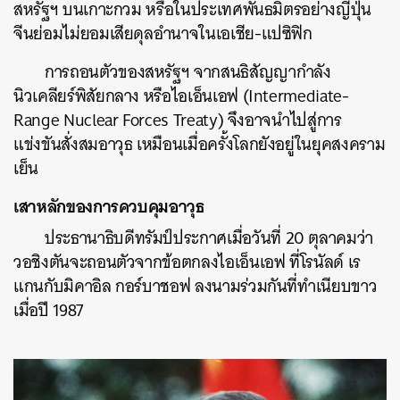
สหรัฐฯ บนเกาะกวม หรือในประเทศพันธมิตรอย่างญี่ปุ่น
จีนย่อมไม่ยอมเสียดุลอำนาจในเอเชีย-แปซิฟิก
การถอนตัวของสหรัฐฯ จากสนธิสัญญากำลัง
นิวเคลียร์พิสัยกลาง หรือไอเอ็นเอฟ (Intermediate-
Range Nuclear Forces Treaty) จึงอาจนำไปสู่การ
แข่งขันสั่งสมอาวุธ เหมือนเมื่อครั้งโลกยังอยู่ในยุคสงคราม
เย็น
เสาหลักของการควบคุมอาวุธ
ประธานาธิบดีทรัมป์ประกาศเมื่อวันที่ 20 ตุลาคมว่า
วอชิงตันจะถอนตัวจากข้อตกลงไอเอ็นเอฟ ที่โรนัลด์ เร
แกนกับมิคาอิล กอร์บาชอฟ ลงนามร่วมกันที่ทำเนียบขาว
เมื่อปี 1987