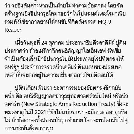
ว่า วอชิงตันต่างหากเป็นฝ่ายไม่ทำตามข้อตกลง โดยจัด
สร้างฐานยิงขีปนาวุธโทมาฮอว์กในโปแลนด์และโรมาเนีย
รวมทั้งใช้อากาศยานไร้คนขับที่ติดตั้งจรวด MQ-9
Reaper
เมื่อวันพุธที่ 24 ตุลาคม ประธานาธิบดีวลาดิมีร์ ปูติน
ประกาศว่า ถ้าอเมริกาฉีกสนธิสัญญาไอเอ็นเอฟ รัสเซีย
จำเป็นต้องเล็งเป้าขีปนาวุธไปยังประเทศยุโรปที่ตกลงให้
สหรัฐฯ ประจำการจรวดนิวเคลียร์ ดินแดนของประเทศ
เหล่านั้นจะตกอยู่ในความเสี่ยงต่อการโจมตีตอบโต้
ปูตินเตือนด้วยว่า ชะตากรรมของข้อตกลงอีกฉบับ
หนึ่ง คือ สนธิสัญญาลดอาวุธยุทธศาสตร์ฉบับใหม่ หรือนิว
สตาร์ท (New Strategic Arms Reduction Treaty) ซึ่งจะ
หมดอายุในปี 2021 ก็ยังไม่แน่นอนว่าจะมีการต่ออายุหรือ
ไม่ ถ้าข้อตกลงทั้งสองฉบับถูกทำลาย โลกจะพลัดกลับไปสู่
การแข่งขันสั่งสมอาวุธ