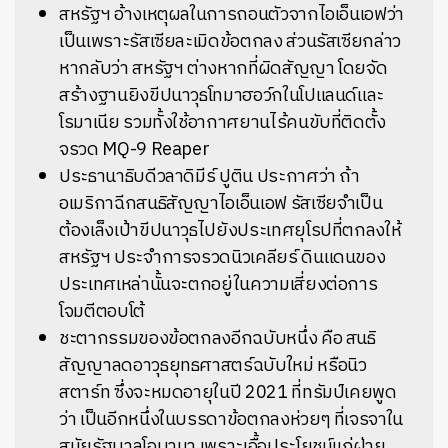
สหรัฐฯ อ้างเหตุผลในการถอนตัวจากไอเอ็นเอฟว่า
เป็นเพราะรัสเซียละเมิดข้อตกลง ส่วนรัสเซียกล่าว
หากลับว่า สหรัฐฯ ต่างหากที่ผิดสัญญา โดยจัด
สร้างฐานยิงขีปนาวุธโทมาฮอว์กในโปแลนด์และ
โรมาเนีย รวมทั้งใช้อากาศยานไร้คนขับที่ติดตั้ง
จรวด MQ-9 Reaper
ประธานาธิบดีวลาดิมีร์ ปูติน ประกาศว่า ถ้า
อเมริกาฉีกสนธิสัญญาไอเอ็นเอฟ รัสเซียจำเป็น
ต้องเล็งเป้าขีปนาวุธไปยังประเทศยุโรปที่ตกลงให้
สหรัฐฯ ประจำการจรวดนิวเคลียร์ ดินแดนของ
ประเทศเหล่านั้นจะตกอยู่ในความเสี่ยงต่อการ
โจมตีตอบโต้
ชะตากรรมของข้อตกลงอีกฉบับหนึ่ง คือ สนธิ
สัญญาลดอาวุธยุทธศาสตร์ฉบับใหม่ หรือนิว
สตาร์ท ซึ่งจะหมดอายุในปี 2021 ที่ทรัมป์เคยพูด
ว่า เป็นอีกหนึ่งในบรรดาข้อตกลงห่วยๆ ที่เจรจาใน
สมัยรัฐบาลโอบามา เพราะเอื้อประโยชน์แก่ฝ่าย