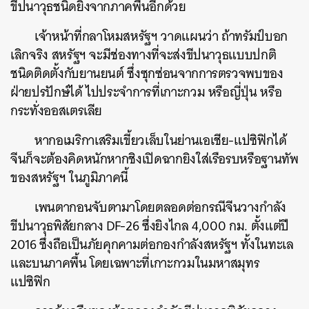
ขีปนาวุธชนิดยิงจากภาคพื้นอีกด้วย
เจ้าหน้าที่กลาโหมสหรัฐฯ วาดแผนว่า ถ้าทรัมป์บอก
เลิกจริง สหรัฐฯ จะมีช่องทางที่จะส่งขีปนาวุธแบบปกติ
ชนิดติดตั้งกับยานยนต์ ซึ่งซุกซ่อนจากการตรวจพบของ
ฝ่ายปรปักษ์ได้ ไปประจำการที่เกาะกวม หรือญี่ปุ่น หรือ
กระทั่งออสเตรเลีย
หากอเมริกาเสริมเขี้ยวเล็บในย่านเอเชีย-แปซิฟิกได้
จีนก็จะต้องคิดหนักหากชิงเปิดฉากยิงใส่เรือรบหรือฐานทัพ
ของสหรัฐฯ ในภูมิภาคนี้
เพนตากอนจับตามาโดยตลอดต่อกรณีจีนวางกำลัง
ขีปนาวุธพิสัยกลาง DF-26 ซึ่งยิงไกล 4,000 กม. ตั้งแต่ปี
2016 ซึ่งถือเป็นภัยคุกคามต่อกองกำลังสหรัฐฯ ทั้งในทะเล
และบนภาคพื้น โดยเฉพาะที่เกาะกวมในมหาสมุทร
แปซิฟิก