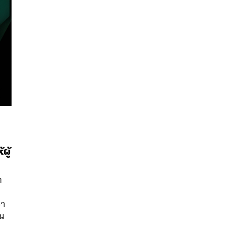
ผู้
นหา
SHARE
TWEET
LINE
EMAIL
ต
่า
้น