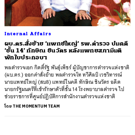
ค้นหา
SHARE
TWEET
LINE
EMAIL
Internal Affairs
ผบ.ตร.สั่งย้าย ‘แพทย์ใหญ่’ รพ.ตำรวจ ปมคดี
‘ชั้น 14’ ทักษิณ ชินวัตร หลังแพทยสภามีมติ
พักใบประกอบฯ
พลตำรวจเอก กิตติ์รัฐ พันธุ์เพ็ชร์ ผู้บัญชาการตำรวจแห่งชาติ
(ผบ.ตร.) ออกคำสั่งย้าย พลตำรวจโท ทวีศิลป์ เวชวิทารณ์
นายแพทย์ใหญ่ (สบ8) แพทย์ในคดี ทักษิณ ชินวัตร อดีต
นายกรัฐมนตรีที่เข้ารักษาตัวที่ชั้น 14 โรงพยาบาลตำรวจ ไป
ช่วยราชการที่ศูนย์ปฏิบัติการสำนักงานตำรวจแห่งชาติ
โดย
THE MOMENTUM TEAM