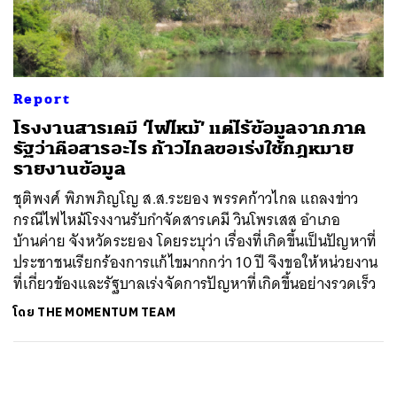
ค้นหา
SHARE
TWEET
LINE
EMAIL
Report
โรงงานสารเคมี ‘ไฟไหม้’ แต่ไร้ข้อมูลจากภาค
รัฐว่าคือสารอะไร ก้าวไกลขอเร่งใช้กฎหมาย
รายงานข้อมูล
ชุติพงศ์ พิภพภิญโญ ส.ส.ระยอง พรรคก้าวไกล แถลงข่าว
กรณีไฟไหม้โรงงานรับกำจัดสารเคมี วินโพรเสส อำเภอ
บ้านค่าย จังหวัดระยอง โดยระบุว่า เรื่องที่เกิดขึ้นเป็นปัญหาที่
ประชาชนเรียกร้องการแก้ไขมากกว่า 10 ปี จึงขอให้หน่วยงาน
ที่เกี่ยวข้องและรัฐบาลเร่งจัดการปัญหาที่เกิดขึ้นอย่างรวดเร็ว
โดย
THE MOMENTUM TEAM