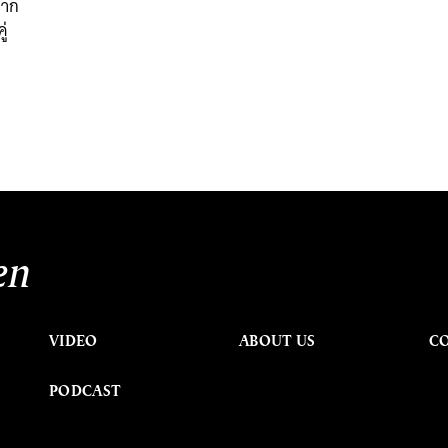
จาก
ู่
en
VIDEO
ABOUT US
C
PODCAST