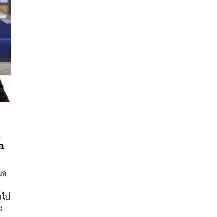
ค
ก
นหา
มอ
SHARE
TWEET
LINE
EMAIL
าไป
ะ