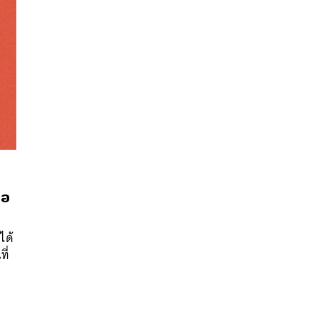
จอ
นหา
SHARE
TWEET
LINE
EMAIL
ได้
ี่