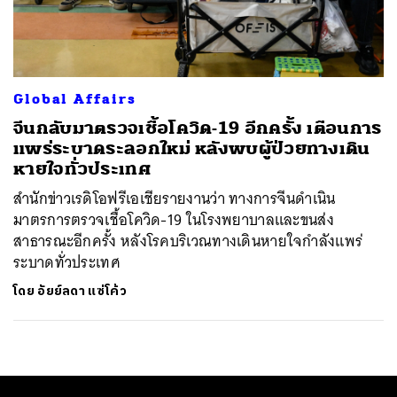
ค้นหา
SHARE
TWEET
LINE
EMAIL
Global Affairs
จีนกลับมาตรวจเชื้อโควิด-19 อีกครั้ง เตือนการ
แพร่ระบาดระลอกใหม่ หลังพบผู้ป่วยทางเดิน
หายใจทั่วประเทศ
สำนักข่าวเรดิโอฟรีเอเชียรายงานว่า ทางการจีนดำเนิน
มาตรการตรวจเชื้อโควิด-19 ในโรงพยาบาลและขนส่ง
สาธารณะอีกครั้ง หลังโรคบริเวณทางเดินหายใจกำลังแพร่
ระบาดทั่วประเทศ
โดย
อัยย์ลดา แซ่โค้ว