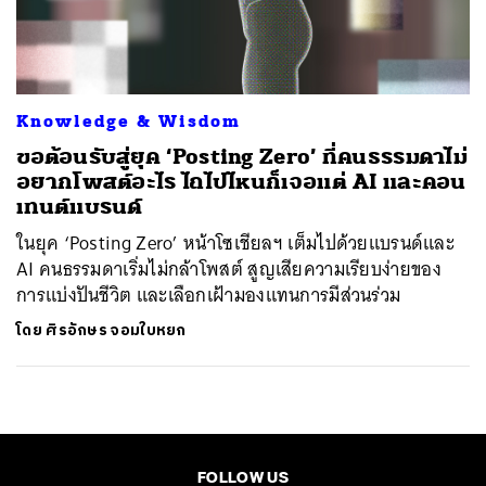
ค้นหา
SHARE
TWEET
LINE
EMAIL
Knowledge & Wisdom
ขอต้อนรับสู่ยุค ‘Posting Zero’ ที่คนธรรมดาไม่
อยากโพสต์อะไร ไถไปไหนก็เจอแต่ AI และคอน
เทนต์แบรนด์
ในยุค ‘Posting Zero’ หน้าโซเชียลฯ เต็มไปด้วยแบรนด์และ
AI คนธรรมดาเริ่มไม่กล้าโพสต์ สูญเสียความเรียบง่ายของ
การแบ่งปันชีวิต และเลือกเฝ้ามองแทนการมีส่วนร่วม
โดย
ศิรอักษร จอมใบหยก
FOLLOW US