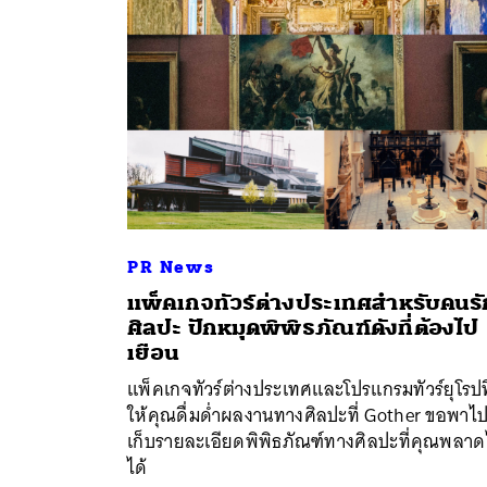
PR News
แพ็คเกจทัวร์ต่างประเทศสำหรับคนรั
ศิลปะ ปักหมุดพิพิธภัณฑ์ดังที่ต้องไป
ค้
เยือน
แพ็คเกจทัวร์ต่างประเทศและโปรแกรมทัวร์ยุโรปที
ให้คุณดื่มด่ำผลงานทางศิลปะที่ Gother ขอพาไ
เก็บรายละเอียดพิพิธภัณฑ์ทางศิลปะที่คุณพลาด
ได้