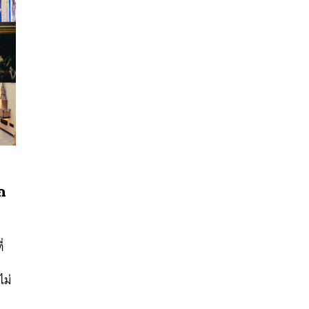
ก
นหา
SHARE
TWEET
LINE
EMAIL
่
ป
ไม่