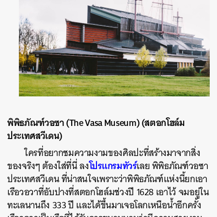
พิพิธภัณฑ์วอซา (The Vasa Museum) (สตอกโฮล์ม
ประเทศสวีเดน)
ใครที่อยากชมความงามของศิลปะที่สร้างมาจากสิ่ง
โปรแกรมทัวร์
ของจริงๆ ต้องใส่ที่นี่ ลง
เลย พิพิธภัณฑ์วอซา
ประเทศสวีเดน ที่น่าสนใจเพราะว่าพิพิธภัณฑ์แห่งนี้ยกเอา
เรือวอวาที่อับปางที่สตอกโฮล์มช่วงปี 1628 เอาไว้ จมอยู่ใน
ทะเลนานถึง 333 ปี และได้ขึ้นมาเจอโลกเหนือน้ำอีกครั้ง