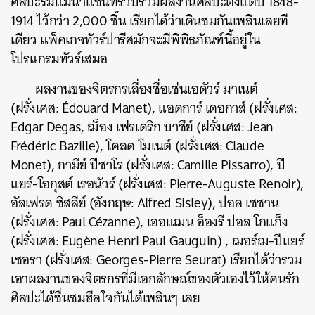
ศิลปะริมแม่น้ำแซนที่รวบรวมผลงานศิลปะตั้งแต่ปี 1848-
1914 ไว้กว่า 2,000 ชิ้น เรียกได้ว่าเดินชมกันเพลินเลยที
เดียว แพ็คเกจทัวร์ปารีสมักจะมีพิพิธภัณฑ์นี้อยู่ใน
โปรแกรมทัวร์เสมอ
ผลงานของจิตรกรเลื่องชื่อเช่น
เอดัวร์ มาเนต์
(ฝรั่งเศส: Édouard Manet),
แอดการ์ เดอกาส์
(ฝรั่งเศส:
Edgar Degas, ฌ็อง เฟรเดริก บาซีย์ (ฝรั่งเศส: Jean
Frédéric Bazille),
โคลด โมเนต์
(ฝรั่งเศส: Claude
Monet), กามีย์ ปีซาโร (ฝรั่งเศส: Camille Pissarro), ปี
แยร์-โอกุสต์ เรอนัวร์ (ฝรั่งเศส: Pierre-Auguste Renoir),
อัลเฟรด ซิสลีย์ (อังกฤษ: Alfred Sisley), ปอล เซซาน
(ฝรั่งเศส: Paul Cézanne), เออแฌน อ็องรี ปอล โกแก็ง
(ฝรั่งเศส: Eugène Henri Paul Gauguin) , ฌอร์ฌ-ปีแยร์
เซอรา (ฝรั่งเศส: Georges-Pierre Seurat) เรียกได้ว่ารวม
เอาผลงานของจิตรกรที่มีเอกลักษณ์ของตัวเองไว้ให้คนรัก
ศิลปะได้ชื่นชมฮีลใจกันได้เพลินๆ เลย