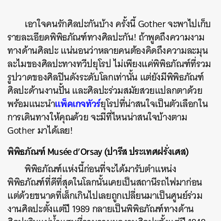
เอาใจคนรักศิลปะกันบ้าง ครั้งนี้ Gother จะพาไปเก็บ
รายละเอียดพิพิธภัณฑ์ทางศิลปะกัน! ถ้าพูดถึงความงาม
ทางด้านศิลปะ แน่นอนว่าหลายคนต้องคิดถึงความละมุน
ละไมของศิลปะทางทวีปยุโรป ไม่เพียงแค่พิพิธภัณฑ์ที่รวม
รูปวาดของศิลปินดังระดับโลกเท่านั้น แต่ยังมีพิพิธภัณฑ์
ศิลปะด้านงานปั้น และศิลปะร่วมสมัยสวยแปลกตาด้วย
แพ็คเกจทัวร์
พร้อมแนะนำ
ยุโรปที่น่าสนใจเป็นตัวเลือกใน
การเดินทางให้คุณด้วย จะมีที่ไหนน่าสนใจบ้างตาม
Gother มาได้เลย!
พิพิธภัณฑ์ Musée d’Orsay (ปารีส ประเทศฝรั่งเศส)
พิพิธภัณฑ์แห่งนี้ก่อนที่จะได้มารับตำแหน่ง
พิพิธภัณฑ์ที่ดีที่สุดในโลกนั้นเคยเป็นสถานีรถไฟมาก่อน
แต่ด้วยขนาดที่เล็กเกินไปเลยถูกเปลี่ยนมาเป็นศูนย์ร่วม
งานศิลปะตั้งแต่ปี 1989 กลายเป็นพิพิธภัณฑ์ทางด้าน