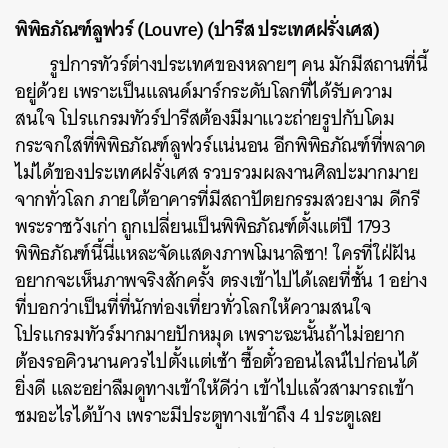
พิพิธภัณฑ์ลูฟวร์ (Louvre) (ปารีส ประเทศฝรั่งเศส)
รูปการทัวร์ต่างประเทศของหลายๆ คน มักมีสถานที่นี้
อยู่ด้วย เพราะเป็นแลนด์มาร์กระดับโลกที่ได้รับความ
สนใจ โปรแกรมทัวร์ปารีสต้องมีมาแวะถ่ายรูปกับโดม
กระจกใสที่พิพิธภัณฑ์ลูฟวร์แน่นอน อีกพิพิธภัณฑ์ที่พลาด
ไม่ได้ของประเทศฝรั่งเศส รวบรวมผลงานศิลปะมากมาย
จากทั่วโลก ภายใต้อาคารที่มีสถาปัตยกรรมสวยงาม ดีกรี
พระราชวังเก่า ถูกเปลี่ยนเป็นพิพิธภัณฑ์ตั้งแต่ปี 1793
พิพิธภัณฑ์นี้นี่แหละจัดแสดงภาพโมนาลิซา! ใครที่ใฝ่ฝัน
อยากจะเห็นภาพจริงสักครั้ง ตรงเข้าไปได้เลยที่ชั้น 1 อย่าง
ที่บอกว่าเป็นที่ที่นักท่องเที่ยวทั่วโลกให้ความสนใจ
โปรแกรมทัวร์มากมายปักหมุด เพราะฉะนั้นถ้าไม่อยาก
ต้องรอคิวนานควรไปตั้งแต่เช้า ซื้อตั๋วออนไลน์ไปก่อนได้
ยิ่งดี และอย่าลืมดูทางเข้าให้ดีว่า เข้าไปแล้วสามารถเข้า
ชมอะไรได้บ้าง เพราะมีประตูทางเข้าถึง 4 ประตูเลย