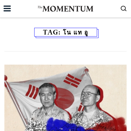
TAG:
โน แท อู