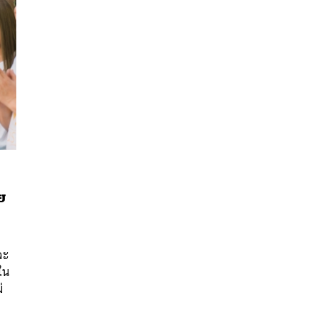
ย
นหา
SHARE
TWEET
LINE
EMAIL
จะ
ใน
่