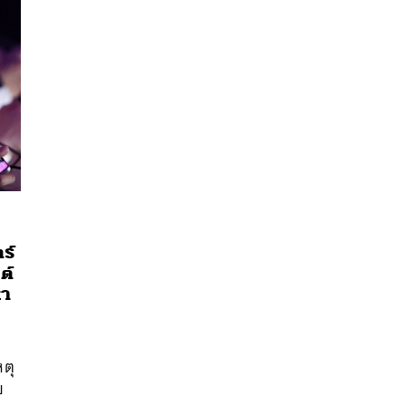
ร์
ต์
นหา
หา
SHARE
TWEET
LINE
EMAIL
หตุ
ย