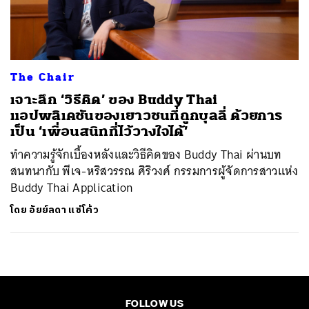
ค้นหา
SHARE
TWEET
LINE
EMAIL
The Chair
เจาะลึก ‘วิธีคิด’ ของ Buddy Thai
แอปพลิเคชันของเยาวชนที่ถูกบุลลี่ ด้วยการ
เป็น ‘เพื่อนสนิทที่ไว้วางใจได้’
ทำความรู้จักเบื้องหลังและวิธีคิดของ Buddy Thai ผ่านบท
สนทนากับ พีเจ-หริสวรรณ ศิริวงศ์ กรรมการผู้จัดการสาวแห่ง
Buddy Thai Application
โดย
อัยย์ลดา แซ่โค้ว
FOLLOW US