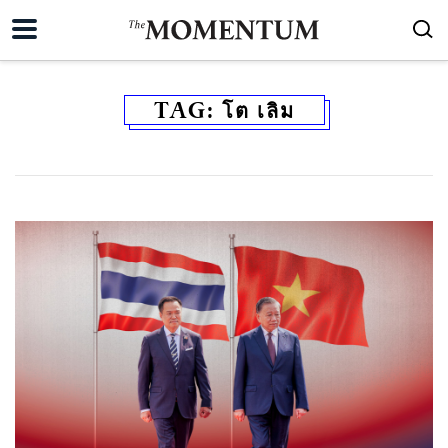
TAG:
โต เลิม