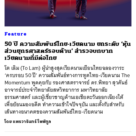
ค้นหา
Feature
SHARE
TWEET
LINE
EMAIL
50 ปี ความสัมพันธ์ไทย-เวียดนาม ยกระดับ ‘หุ้น
ส่วนยุทธศาสตร์รอบด้าน’ สำรวจบทบาท
เวียดนามที่มีต่อไทย
โต เลิม (To Lam) ผู้นำสูงสุดเวียดนามเยือนไทยฉลองวาระ
‘ครบรอบ 50 ปี’ ความสัมพันธ์ทางการทูตไทย-เวียดนาม The
Momentum พูดคุยกับ รองศาสตราจารย์ ดร.พิทยา สุวคันธ์
อาจารย์ประจำวิทยาลัยสหวิทยาการ มหาวิทยาลัย
ธรรมศาสตร์ และผู้เชี่ยวชาญด้านเอเชียตะวันออกเฉียงใต้
เพื่อย้อนมองอดีต ทำความเข้าใจปัจจุบัน และตั้งรับสำหรับ
เส้นทางอนาคตของความสัมพันธ์ไทย-เวียดนาม
โดย
แพรวารินทร์ โพพิทูล