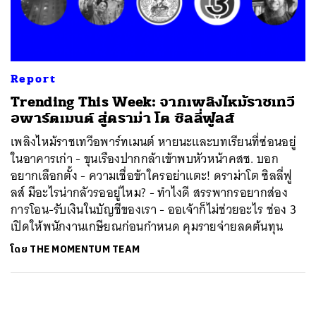
ค้นหา
SHARE
TWEET
LINE
EMAIL
Report
Trending This Week: จากเพลิงไหม้ราชเทวี
อพาร์ตเมนต์ สู่ดราม่า โต ซิลลี่ฟูลส์
เพลิงไหม้ราชเทวีอพาร์ทเมนต์ หายนะและบทเรียนที่ซ่อนอยู่
ในอาคารเก่า - ขุนเรืองปากกล้าเข้าพบหัวหน้าคสช. บอก
อยากเลือกตั้ง - ความเชื่อข้าใครอย่าแตะ! ดราม่าโต ซิลลี่ฟู
ลส์ มีอะไรน่ากลัวรออยู่ไหม? - ทำไงดี สรรพากรอยากส่อง
การโอน-รับเงินในบัญชีของเรา - ออเจ้าก็ไม่ช่วยอะไร ช่อง 3
เปิดให้พนักงานเกษียณก่อนกำหนด คุมรายจ่ายลดต้นทุน
โดย
THE MOMENTUM TEAM