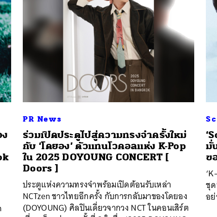
PR News
Sc
อง
ร่วมเปิดประตูไปสู่ความทรงจำครั้งใหม่
‘S
กับ ‘โดยอง’ ตัวแทนโวคอลแห่ง K-Pop
มั
ok
ใน 2025 DOYOUNG CONCERT [
ขอ
Doors ]
‘K
ประตูแห่งความทรงจำพร้อมเปิดต้อนรับเหล่า
ชุ
NCTzen ชาวไทยอีกครั้ง กับการกลับมาของโดยอง
อย่
(DOYOUNG) ศิลปินเดี่ยวจากวง NCT ในคอนเสิร์ต
n