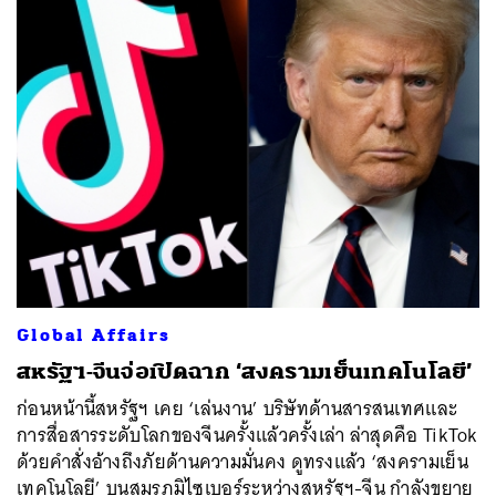
ค้นหา
SHARE
TWEET
LINE
EMAIL
Global Affairs
สหรัฐฯ-จีนจ่อเปิดฉาก ‘สงครามเย็นเทคโนโลยี’
ก่อนหน้านี้สหรัฐฯ เคย ‘เล่นงาน’ บริษัทด้านสารสนเทศและ
การสื่อสารระดับโลกของจีนครั้งแล้วครั้งเล่า ล่าสุดคือ TikTok
ด้วยคำสั่งอ้างถึงภัยด้านความมั่นคง ดูทรงแล้ว ‘สงครามเย็น
เทคโนโลยี’ บนสมรภูมิไซเบอร์ระหว่างสหรัฐฯ-จีน กำลังขยาย