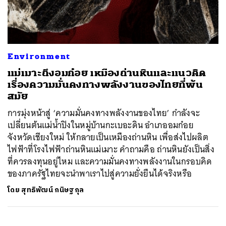
ค้นหา
Environment
SHARE
TWEET
LINE
EMAIL
แม่เมาะถึงอมก๋อย เหมืองถ่านหินและแนวคิด
เรื่องความมั่นคงทางพลังงานของไทยที่พ้น
สมัย
การมุ่งหน้าสู่ ‘ความมั่นคงทางพลังงานของไทย’ กำลังจะ
เปลี่ยนต้นแม่น้ำปิงในหมู่บ้านกะเบอะดิน อำเภออมก๋อย
จังหวัดเชียงใหม่ ให้กลายเป็นเหมืองถ่านหิน เพื่อส่งไปผลิต
ไฟฟ้าที่โรงไฟฟ้าถ่านหินแม่เมาะ คำถามคือ ถ่านหินยังเป็นสิ่ง
ที่ควรลงทุนอยู่ไหม และความมั่นคงทางพลังงานในกรอบคิด
ของภาครัฐไทยจะนำพาเราไปสู่ความยั่งยืนได้จริงหรือ
โดย
สุทธิพัฒน์ กนิษฐกุล