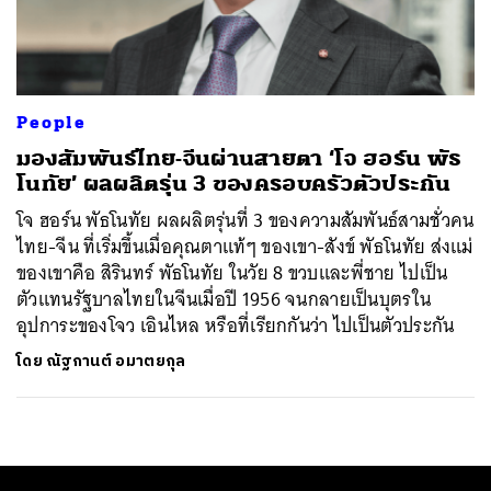
ค้นหา
SHARE
TWEET
LINE
EMAIL
People
มองสัมพันธ์ไทย-จีนผ่านสายตา ‘โจ ฮอร์น พัธ
โนทัย’ ผลผลิตรุ่น 3 ของครอบครัวตัวประกัน
โจ ฮอร์น พัธโนทัย ผลผลิตรุ่นที่ 3 ของความสัมพันธ์สามชั่วคน
ไทย-จีน ที่เริ่มขึ้นเมื่อคุณตาแท้ๆ ของเขา-สังข์ พัธโนทัย ส่งแม่
ของเขาคือ สิรินทร์ พัธโนทัย ในวัย 8 ขวบและพี่ชาย ไปเป็น
ตัวแทนรัฐบาลไทยในจีนเมื่อปี 1956 จนกลายเป็นบุตรใน
อุปการะของโจว เอินไหล หรือที่เรียกกันว่า ไปเป็นตัวประกัน
โดย
ณัฐกานต์ อมาตยกุล