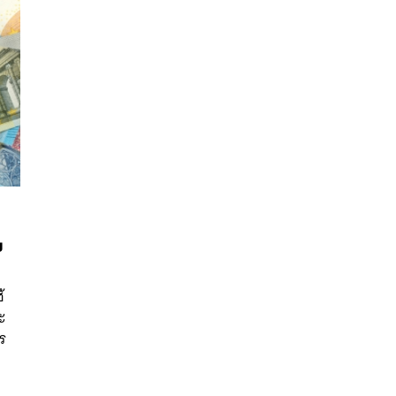
ง
นหา
้
SHARE
TWEET
LINE
EMAIL
ะ
าร